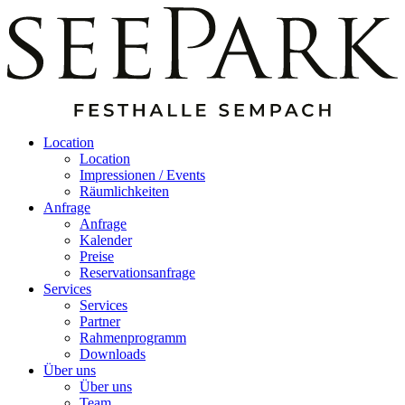
Location
Location
Impressionen / Events
Räumlichkeiten
Anfrage
Anfrage
Kalender
Preise
Reservationsanfrage
Services
Services
Partner
Rahmenprogramm
Downloads
Über uns
Über uns
Team