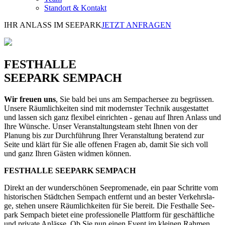
Standort & Kontakt
IHR ANLASS IM SEEPARK
JETZT ANFRAGEN
FESTHALLE
SEEPARK SEMPACH
Wir freuen uns
, Sie bald bei uns am Sempachersee zu begrüssen.
Unsere Räumlichkeiten sind mit modernster Technik ausgestattet
und lassen sich ganz flexibel einrichten - genau auf Ihren Anlass und
Ihre Wünsche. Unser Veranstaltungsteam steht Ihnen von der
Planung bis zur Durchführung Ihrer Veranstaltung beratend zur
Seite und klärt für Sie alle offenen Fragen ab, damit Sie sich voll
und ganz Ihren Gästen widmen können.
FESTHALLE SEEPARK SEMPACH
Di­rekt an der wun­der­schö­nen See­pro­me­na­de, ein paar Schrit­te vom
his­to­ri­schen Städt­chen Sem­pach ent­fernt und an bes­ter Ver­kehrs­la­
ge, ste­hen un­se­re Räum­lich­kei­ten für Sie be­reit. Die Fest­hal­le See­
park Sem­pach bie­tet eine pro­fes­sio­nel­le Platt­form für ge­schäft­li­che
und pri­va­te An­läs­se. Ob Sie nun einen Event im klei­nen Rah­men