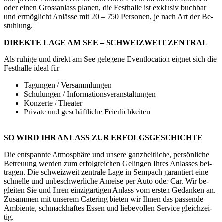
oder einen Gross­an­lass pla­nen, die Fest­hal­le ist ex­klu­siv buch­bar
und er­mög­licht An­läs­se mit 20 – 750 Per­so­nen, je nach Art der Be­
stuh­lung.
DI­REK­TE LAGE AM SEE – SCHWEIZ­WEIT ZEN­TRAL
Als ru­hi­ge und di­rekt am See ge­le­ge­ne Event­lo­ca­ti­on eig­net sich die
Fest­hal­le ideal für
Ta­gun­gen / Ver­samm­lun­gen
Schu­lun­gen / In­for­ma­ti­ons­ver­an­stal­tun­gen
Kon­zer­te / Thea­ter
Pri­va­te und ge­schäft­li­che Fei­er­lich­kei­ten
SO WIRD IHR AN­LASS ZUR ER­FOLGS­GE­SCHICH­TE
Die ent­spann­te At­mo­sphä­re und un­se­re ganz­heit­li­che, per­sön­li­che
Be­treu­ung wer­den zum er­folg­rei­chen Ge­lin­gen Ihres An­las­ses bei­
tra­gen. Die schweiz­weit zen­tra­le Lage in Sem­pach ga­ran­tiert eine
schnel­le und un­be­schwer­li­che An­rei­se per Auto oder Car. Wir be­
glei­ten Sie und Ihren ein­zig­ar­ti­gen An­lass vom ers­ten Ge­dan­ken an.
Zu­sam­men mit un­se­rem Ca­te­ring bie­ten wir Ihnen das pas­sen­de
Am­bi­en­te, schmack­haf­tes Essen und lie­be­vol­len Ser­vice gleich­zei­
tig.